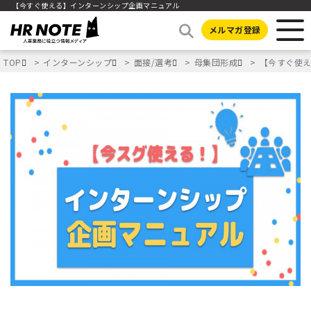
【今すぐ使える】インターンシップ企画マニュアル
メルマガ登録
TOP
インターンシップ
面接/選考
母集団形成
【今すぐ使