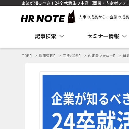
企業が知るべき！24卒就活生の本音（面接・内定者フォ
人事の成長から、企業の成長
記事検索
セミナー情報
TOP
採用管理
面接/選考
内定者フォロー
母