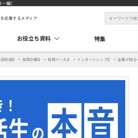
ロー編）
を応援するメディア
お役立ち資料
特集
集団形成
採用計画
採用ツール
インターンシップ
企業が知る