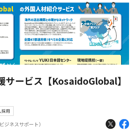
ービス【KosaidoGlobal】
人採用
広済堂ビジネスサポート）