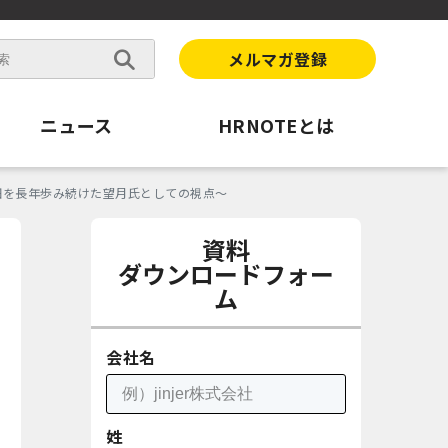
メルマガ登録
ニュース
HRNOTEとは
畑を長年歩み続けた望月氏としての視点～
資料
ダウンロードフォー
ム
会社名
姓