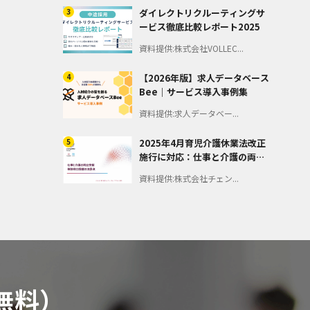
3
ダイレクトリクルーティングサ
ービス徹底比較レポート2025
資料提供:株式会社VOLLEC...
4
【2026年版】求人データベース
Bee｜サービス導入事例集
資料提供:求人データベー...
5
2025年4月育児介護休業法改正
施行に対応：仕事と介護の両立
支援 －相談窓口設置の注意点
資料提供:株式会社チェン...
－
無料）