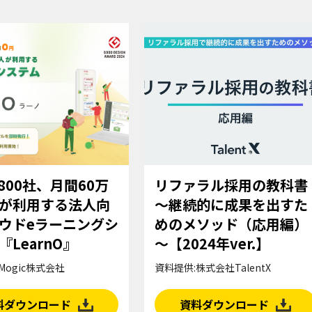
,800社、月間60万
リファラル採用の教科書
が利用する法人向
～継続的に成果を出すた
ウドeラーニングシ
めのメソッド（応用編）
『LearnO』
～【2024年ver.】
Mogic株式会社
資料提供:株式会社TalentX
料ダウンロード
資料ダウンロード