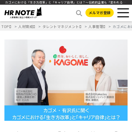
カゴメにおける「生き方改革」と「キャリア自律」とは？～伝統的企業も「変われる・変えられる」～
メルマガ登録
TOP
人材育成
タレントマネジメント
人事管理
カゴメにお