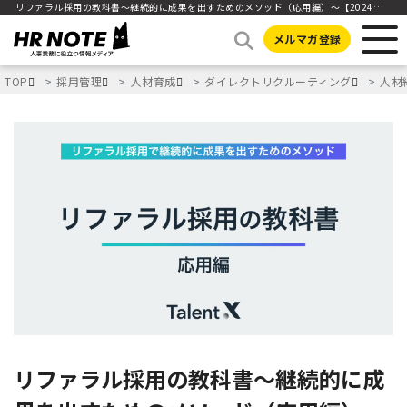
リファラル採用の教科書～継続的に成果を出すためのメソッド（応用編）～【2024年ver.】
メルマガ登録
TOP
採用管理
人材育成
ダイレクトリクルーティング
人材
リファラル採用の教科書～継続的に成