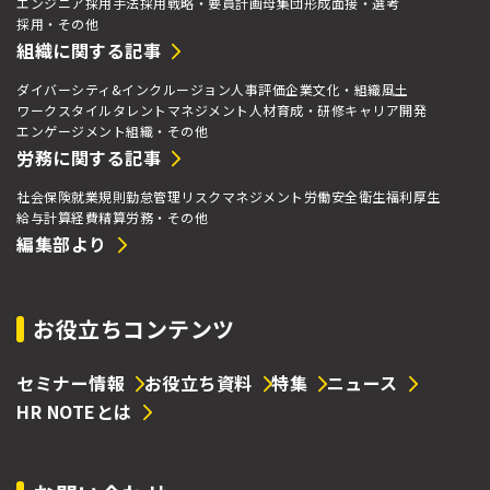
エンジニア採用手法
採用戦略・要員計画
母集団形成
面接・選考
採用・その他
組織に関する記事
ダイバーシティ&インクルージョン
人事評価
企業文化・組織風土
ワークスタイル
タレントマネジメント
人材育成・研修
キャリア開発
エンゲージメント
組織・その他
労務に関する記事
社会保険
就業規則
勤怠管理
リスクマネジメント
労働安全衛生
福利厚生
給与計算
経費精算
労務・その他
編集部より
お役立ちコンテンツ
セミナー情報
お役立ち資料
特集
ニュース
HR NOTEとは