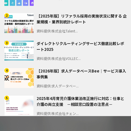
2
【2025年版】リファラル採用の実施状況に関する 企
業規模・業界別統計レポート
資料提供:株式会社Talent...
3
ダイレクトリクルーティングサービス徹底比較レポ
ート2025
資料提供:株式会社VOLLEC...
4
【2026年版】求人データベースBee｜サービス導入
事例集
資料提供:求人データベー...
5
2025年4月育児介護休業法改正施行に対応：仕事と
介護の両立支援 －相談窓口設置の注意点－
資料提供:株式会社チェン...