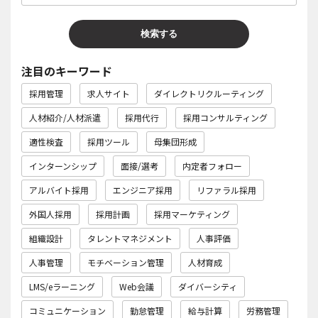
注目のキーワード
採用管理
求人サイト
ダイレクトリクルーティング
人材紹介/人材派遣
採用代行
採用コンサルティング
適性検査
採用ツール
母集団形成
インターンシップ
面接/選考
内定者フォロー
アルバイト採用
エンジニア採用
リファラル採用
外国人採用
採用計画
採用マーケティング
組織設計
タレントマネジメント
人事評価
人事管理
モチベーション管理
人材育成
LMS/eラーニング
Web会議
ダイバーシティ
コミュニケーション
勤怠管理
給与計算
労務管理