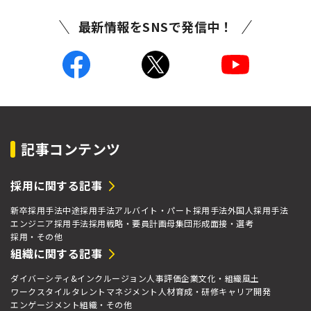
最新情報をSNSで発信中！
記事コンテンツ
採用に関する記事
新卒採用手法
中途採用手法
アルバイト・パート採用手法
外国人採用手法
エンジニア採用手法
採用戦略・要員計画
母集団形成
面接・選考
採用・その他
組織に関する記事
ダイバーシティ&インクルージョン
人事評価
企業文化・組織風土
ワークスタイル
タレントマネジメント
人材育成・研修
キャリア開発
エンゲージメント
組織・その他