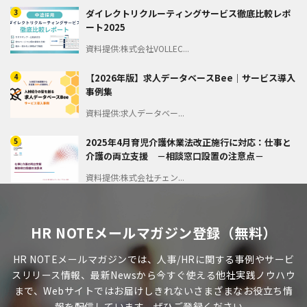
3
ダイレクトリクルーティングサービス徹底比較レポ
ート2025
資料提供:株式会社VOLLEC...
4
【2026年版】求人データベースBee｜サービス導入
事例集
資料提供:求人データベー...
5
2025年4月育児介護休業法改正施行に対応：仕事と
介護の両立支援 －相談窓口設置の注意点－
資料提供:株式会社チェン...
HR NOTEメールマガジン登録（無料）
HR NOTEメールマガジンでは、人事/HRに関する事例やサービ
スリリース情報、最新Newsから今すぐ使える他社実践ノウハウ
まで、Webサイトではお届けしきれないさまざまなお役立ち情
報を配信しています。ぜひご登録ください。