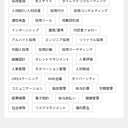
採用管理
求人サイト
ダイレクトリクルーティング
人材紹介/人材派遣
採用代行
採用コンサルティング
適性検査
採用ツール
母集団形成
インターンシップ
面接/選考
内定者フォロー
アルバイト採用
エンジニア採用
リファラル採用
外国人採用
採用計画
採用マーケティング
組織設計
タレントマネジメント
人事評価
人事管理
モチベーション管理
人材育成
LMS/eラーニング
Web会議
ダイバーシティ
コミュニケーション
勤怠管理
給与計算
労務管理
経費精算
電子契約
給与前払い
健康管理
社会保険
リスクマネジメント
福利厚生