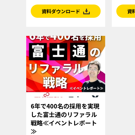
資料ダウンロード
資
6年で400名の採用を実現
した富士通のリファラル
戦略≪イベントレポート
≫