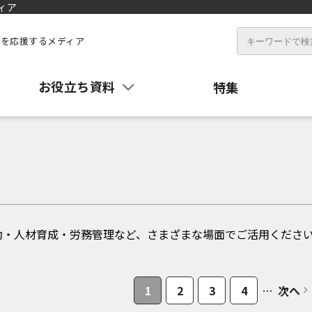
ィア
を応援するメディア
お役立ち資料
特集
動・人材育成・労務管理など、さまざまな場面でご活用くださ
1
2
3
4
…
次へ