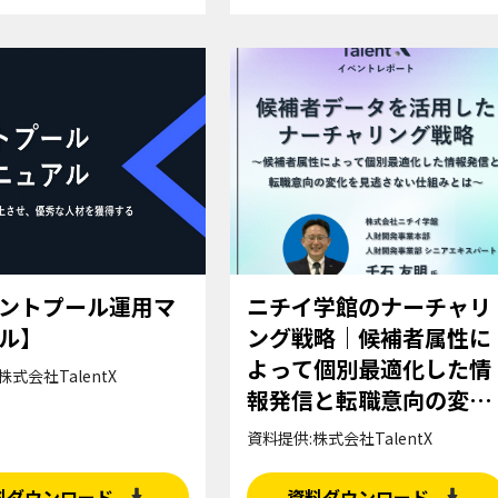
ントプール運用マ
ニチイ学館のナーチャリ
ル】
ング戦略｜候補者属性に
よって個別最適化した情
株式会社TalentX
報発信と転職意向の変化
を見逃さない仕組みとは
資料提供:株式会社TalentX
料ダウンロード
資料ダウンロード