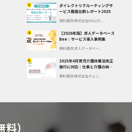
3
ダイレクトリクルーティングサ
ービス徹底比較レポート2025
資料提供:株式会社VOLLEC...
4
【2026年版】求人データベース
Bee｜サービス導入事例集
資料提供:求人データベー...
5
2025年4月育児介護休業法改正
施行に対応：仕事と介護の両立
支援 －相談窓口設置の注意点
資料提供:株式会社チェン...
－
無料）