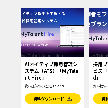
AIネイティブ採用管理シ
採用ブ
ステム（ATS）「MyTale
ビス「M
nt Hire」
d」
資料提供:株式会社TalentX
資料提供:
資料ダウンロード
資