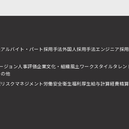
法
アルバイト・パート採用手法
外国人採用手法
エンジニア採用
ージョン
人事評価
企業文化・組織風土
ワークスタイル
タレン
その他
理
リスクマネジメント
労働安全衛生
福利厚生
給与計算
経費精算