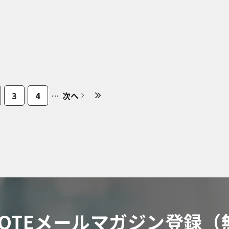
3
4
…
次へ
 NOTEメールマガジン登録（