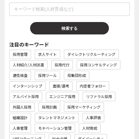
注目のキーワード
採用管理
求人サイト
ダイレクトリクルーティング
人材紹介/人材派遣
採用代行
採用コンサルティング
適性検査
採用ツール
母集団形成
インターンシップ
面接/選考
内定者フォロー
アルバイト採用
エンジニア採用
リファラル採用
外国人採用
採用計画
採用マーケティング
組織設計
タレントマネジメント
人事評価
人事管理
モチベーション管理
人材育成
LMS/eラーニング
Web会議
ダイバーシティ