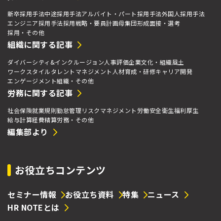
新卒採用手法
中途採用手法
アルバイト・パート採用手法
外国人採用手法
エンジニア採用手法
採用戦略・要員計画
母集団形成
面接・選考
採用・その他
組織に関する記事
ダイバーシティ&インクルージョン
人事評価
企業文化・組織風土
ワークスタイル
タレントマネジメント
人材育成・研修
キャリア開発
エンゲージメント
組織・その他
労務に関する記事
社会保険
就業規則
勤怠管理
リスクマネジメント
労働安全衛生
福利厚生
給与計算
経費精算
労務・その他
編集部より
お役立ちコンテンツ
セミナー情報
お役立ち資料
特集
ニュース
HR NOTEとは