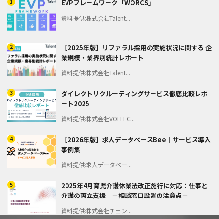
1
EVPフレームワーク「WORCS」
資料提供:株式会社Talent...
2
【2025年版】リファラル採用の実施状況に関する 企
業規模・業界別統計レポート
資料提供:株式会社Talent...
3
ダイレクトリクルーティングサービス徹底比較レポ
ート2025
資料提供:株式会社VOLLEC...
4
【2026年版】求人データベースBee｜サービス導入
事例集
資料提供:求人データベー...
5
2025年4月育児介護休業法改正施行に対応：仕事と
介護の両立支援 －相談窓口設置の注意点－
資料提供:株式会社チェン...