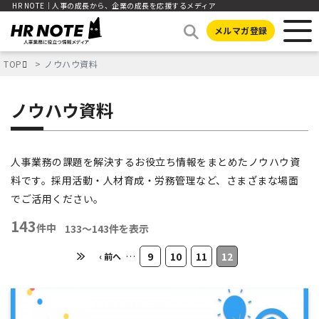
HR NOTE｜人事の成長から、企業の成長を応援するメディア
メルマガ登録
TOP
ノウハウ資料
ノウハウ資料
人事業務の課題を解決するお役立ち情報をまとめたノウハウ資
料です。採用活動・人材育成・労務管理など、さまざまな場面
でご活用ください。
143
件中
133〜143件を表示
…
9
10
11
12
‹ 前へ