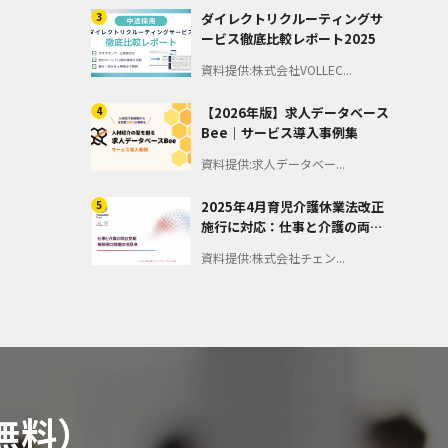
3
ダイレクトリクルーティングサ
ービス徹底比較レポート2025
資料提供:株式会社VOLLEC...
4
【2026年版】求人データベース
Bee｜サービス導入事例集
資料提供:求人データベー...
5
2025年4月育児介護休業法改正
施行に対応：仕事と介護の両立
支援 －相談窓口設置の注意点
資料提供:株式会社チェン...
－
無料）