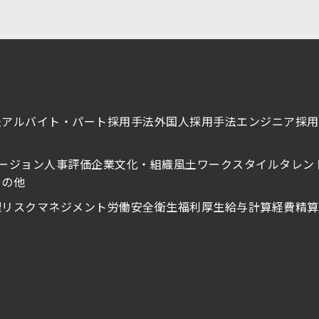
法
アルバイト・パート採用手法
外国人採用手法
エンジニア採用
ージョン
人事評価
企業文化・組織風土
ワークスタイル
タレン
その他
理
リスクマネジメント
労働安全衛生
福利厚生
給与計算
経費精算