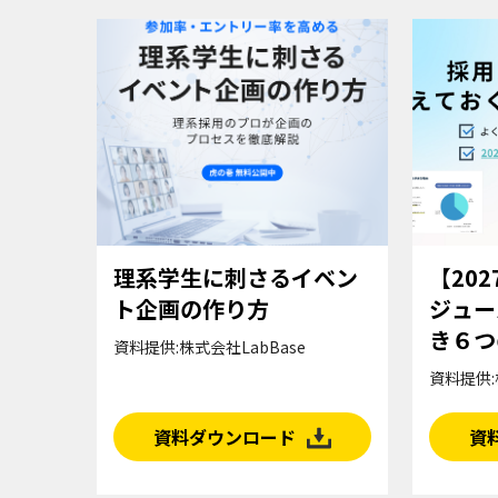
理系学生に刺さるイベン
【20
ト企画の作り方
ジュー
き６つ
資料提供:株式会社LabBase
資料提供:
資料ダウンロード
資