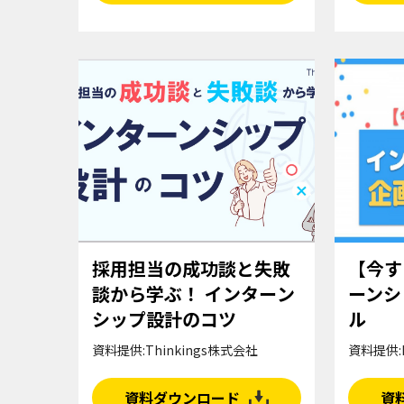
採用担当の成功談と失敗
【今す
談から学ぶ！ インターン
ーンシ
シップ設計のコツ
ル
資料提供:Thinkings株式会社
資料提供:
資料ダウンロード
資