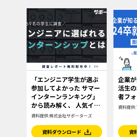
「エンジニア学生が選ぶ
企業が
参加してよかった サマー
活生の
インターンランキング」
者フォ
から読み解く、 人気イン
資料提供:T
ターンの特徴
資料提供:株式会社サポーターズ
資料ダウンロード
資